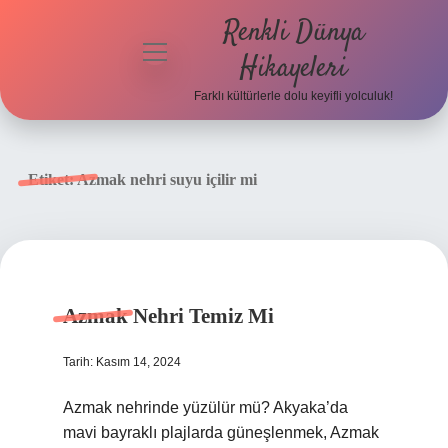
Renkli Dünya
menüyü
Hikayeleri
aç
Farklı kültürlerle dolu keyifli yolculuk!
Anasayfa
Gizlilik
Etiket:
Azmak nehri suyu içilir mi
Politikası
Yasal Uyarı
Hakkımızda
Azmak Nehri Temiz Mi
Tarih: Kasım 14, 2024
Azmak nehrinde yüzülür mü? Akyaka’da
mavi bayraklı plajlarda güneşlenmek, Azmak