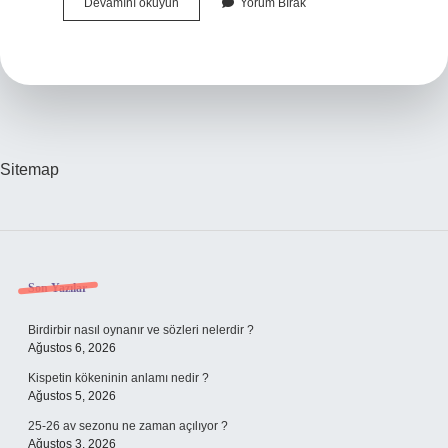
Azmak
Devamını okuyun
Yorum Bırak
Nehri
Temiz
Mi
Sitemap
Sidebar
Son Yazılar
Birdirbir nasıl oynanır ve sözleri nelerdir ?
Ağustos 6, 2026
Kispetin kökeninin anlamı nedir ?
Ağustos 5, 2026
25-26 av sezonu ne zaman açılıyor ?
Ağustos 3, 2026