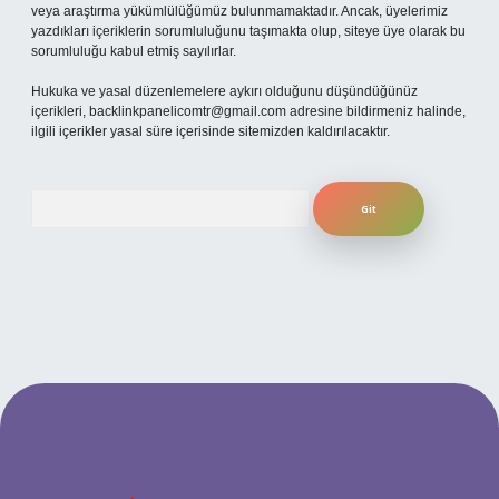
veya araştırma yükümlülüğümüz bulunmamaktadır. Ancak, üyelerimiz
yazdıkları içeriklerin sorumluluğunu taşımakta olup, siteye üye olarak bu
sorumluluğu kabul etmiş sayılırlar.
Hukuka ve yasal düzenlemelere aykırı olduğunu düşündüğünüz
içerikleri,
backlinkpanelicomtr@gmail.com
adresine bildirmeniz halinde,
ilgili içerikler yasal süre içerisinde sitemizden kaldırılacaktır.
Arama
ş
betexpergiris.casino
betexper güncel giriş