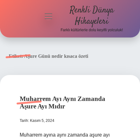
Renkli Dünya
menüyü
Hikayeleri
aç
Farklı kültürlerle dolu keyifli yolculuk!
Anasayfa
Gizlilik
Etiket:
Aşure Günü nedir kısaca özeti
Politikası
Yasal Uyarı
Hakkımızda
Muharrem Ayı Aynı Zamanda
Aşure Ayı Mıdır
Tarih: Kasım 5, 2024
Muharrem ayına aynı zamanda aşure ayı