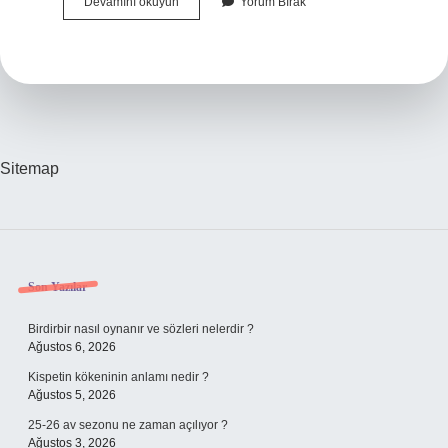
Muharrem
Devamını okuyun
Yorum Bırak
Ayı
Aynı
Zamanda
Aşure
Ayı
Mıdır
Sitemap
Sidebar
Son Yazılar
Birdirbir nasıl oynanır ve sözleri nelerdir ?
Ağustos 6, 2026
Kispetin kökeninin anlamı nedir ?
Ağustos 5, 2026
25-26 av sezonu ne zaman açılıyor ?
Ağustos 3, 2026