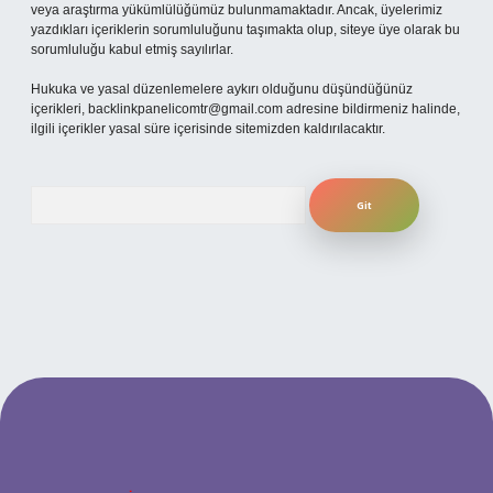
veya araştırma yükümlülüğümüz bulunmamaktadır. Ancak, üyelerimiz
yazdıkları içeriklerin sorumluluğunu taşımakta olup, siteye üye olarak bu
sorumluluğu kabul etmiş sayılırlar.
Hukuka ve yasal düzenlemelere aykırı olduğunu düşündüğünüz
içerikleri,
backlinkpanelicomtr@gmail.com
adresine bildirmeniz halinde,
ilgili içerikler yasal süre içerisinde sitemizden kaldırılacaktır.
Arama
expergiris.casino
betexper güncel giriş