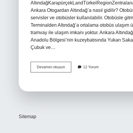
AltındağKarapürçekLandTürkeiRegionZentralanat
Ankara Otogardan Altındağ’a nasıl gidilir? Otobüs
servisler ve otobüsler kullanılabilir. Otobüsle gitm
Terminalden Altındağ’a ortalama otobüs ulaşım üc
tramvay ile ulaşım imkanı yoktur. Ankara Altındağ
Anadolu Bölgesi’nin kuzeybatısında Yukarı Saka
Çubuk ve…
Ankara
Devamını okuyun
12 Yorum
Altındağ
Hangi
Semtlere
Yakın
Sitemap