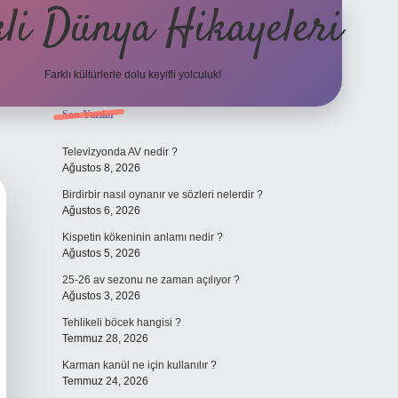
li Dünya Hikayeleri
Farklı kültürlerle dolu keyifli yolculuk!
Sidebar
Son Yazılar
ilbet mobil giriş
betexpergiris.casino
betexp
Televizyonda AV nedir ?
Ağustos 8, 2026
Birdirbir nasıl oynanır ve sözleri nelerdir ?
Ağustos 6, 2026
Kispetin kökeninin anlamı nedir ?
Ağustos 5, 2026
25-26 av sezonu ne zaman açılıyor ?
Ağustos 3, 2026
Tehlikeli böcek hangisi ?
Temmuz 28, 2026
Karman kanül ne için kullanılır ?
Temmuz 24, 2026