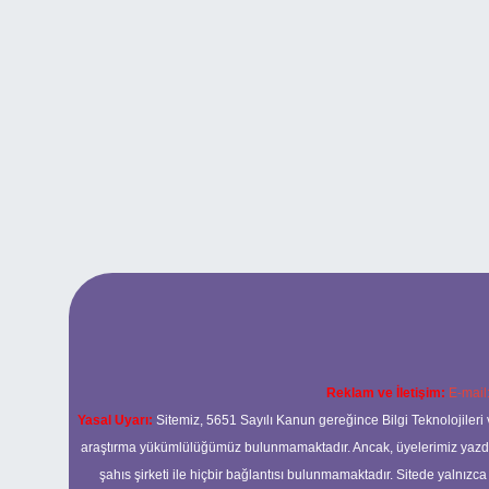
Reklam ve İletişim:
E-mail
Yasal Uyarı:
Sitemiz, 5651 Sayılı Kanun gereğince Bilgi Teknolojileri 
araştırma yükümlülüğümüz bulunmamaktadır. Ancak, üyelerimiz yazdıkla
şahıs şirketi ile hiçbir bağlantısı bulunmamaktadır. Sitede yalnızc