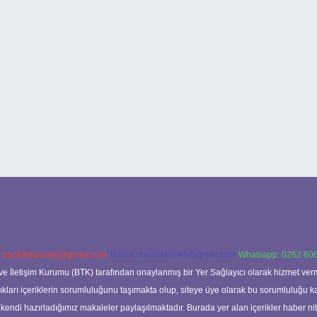
:
backlinkpaneli@gmail.com
Teams:
forumhizmeti@gmail.com
Whatsapp: 0262 606
ve İletişim Kurumu (BTK) tarafından onaylanmış bir Yer Sağlayıcı olarak hizmet verm
rı içeriklerin sorumluluğunu taşımakta olup, siteye üye olarak bu sorumluluğu kabul
a kendi hazırladığımız makaleler paylaşılmaktadır. Burada yer alan içerikler haber 