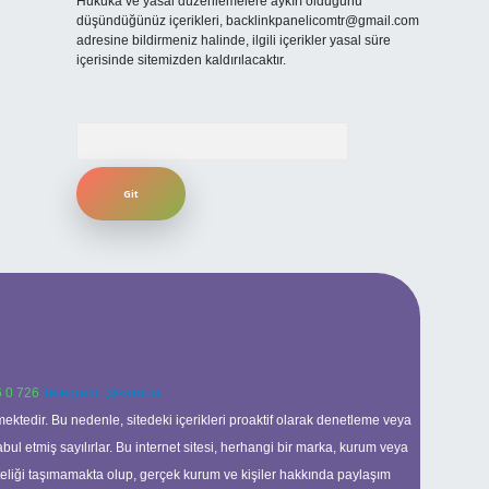
Hukuka ve yasal düzenlemelere aykırı olduğunu
düşündüğünüz içerikleri,
backlinkpanelicomtr@gmail.com
adresine bildirmeniz halinde, ilgili içerikler yasal süre
içerisinde sitemizden kaldırılacaktır.
Arama
 0 726
Telegram: @karabul
ektedir. Bu nedenle, sitedeki içerikleri proaktif olarak denetleme veya
 etmiş sayılırlar. Bu internet sitesi, herhangi bir marka, kurum veya
niteliği taşımamakta olup, gerçek kurum ve kişiler hakkında paylaşım