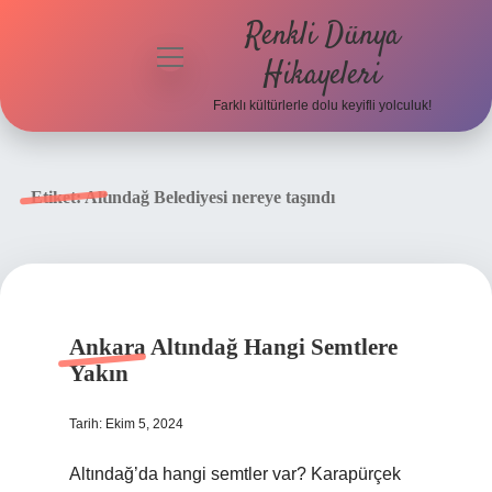
Renkli Dünya
menüyü
Hikayeleri
aç
Farklı kültürlerle dolu keyifli yolculuk!
Anasayfa
Gizlilik
Etiket:
Altındağ Belediyesi nereye taşındı
Politikası
Yasal Uyarı
Hakkımızda
Ankara Altındağ Hangi Semtlere
Yakın
Tarih: Ekim 5, 2024
Altındağ’da hangi semtler var? Karapürçek