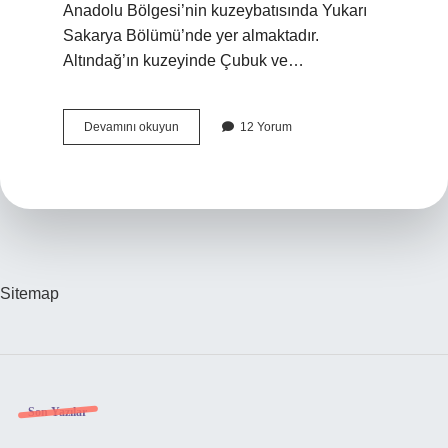
Anadolu Bölgesi’nin kuzeybatısında Yukarı
Sakarya Bölümü’nde yer almaktadır.
Altındağ’ın kuzeyinde Çubuk ve…
Ankara
Devamını okuyun
12 Yorum
Altındağ
Hangi
Semtlere
Yakın
Sitemap
Sidebar
Son Yazılar