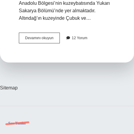
Anadolu Bölgesi’nin kuzeybatısında Yukarı
Sakarya Bölümü’nde yer almaktadır.
Altındağ’ın kuzeyinde Çubuk ve…
Ankara
Devamını okuyun
12 Yorum
Altındağ
Hangi
Semtlere
Yakın
Sitemap
Sidebar
Son Yazılar