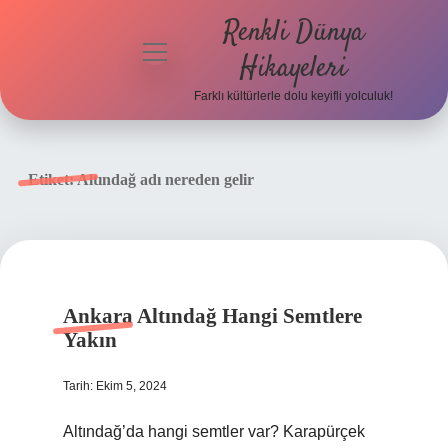
Renkli Dünya
menüyü
Hikayeleri
aç
Farklı kültürlerle dolu keyifli yolculuk!
Anasayfa
Gizlilik
Etiket:
Altındağ adı nereden gelir
Politikası
Yasal Uyarı
Hakkımızda
Ankara Altındağ Hangi Semtlere
Yakın
Tarih: Ekim 5, 2024
Altındağ’da hangi semtler var? Karapürçek