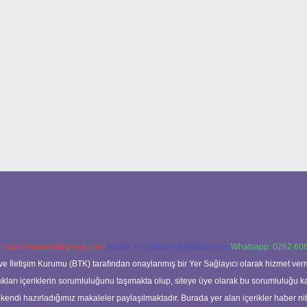
:
backlinkpaneli@gmail.com
Teams:
forumhizmeti@gmail.com
Whatsapp: 0262 606
ve İletişim Kurumu (BTK) tarafından onaylanmış bir Yer Sağlayıcı olarak hizmet verm
rı içeriklerin sorumluluğunu taşımakta olup, siteye üye olarak bu sorumluluğu kabul
a kendi hazırladığımız makaleler paylaşılmaktadır. Burada yer alan içerikler haber 