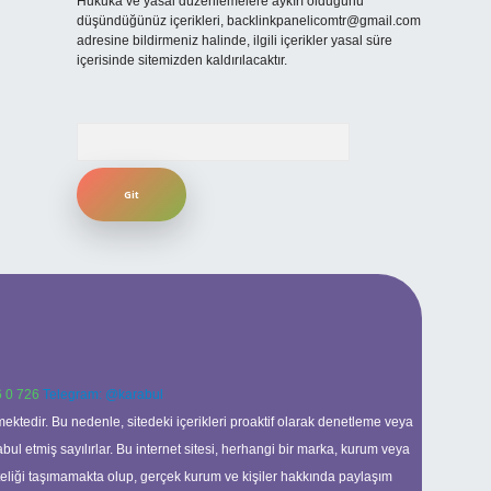
Hukuka ve yasal düzenlemelere aykırı olduğunu
düşündüğünüz içerikleri,
backlinkpanelicomtr@gmail.com
adresine bildirmeniz halinde, ilgili içerikler yasal süre
içerisinde sitemizden kaldırılacaktır.
Arama
 0 726
Telegram: @karabul
ektedir. Bu nedenle, sitedeki içerikleri proaktif olarak denetleme veya
 etmiş sayılırlar. Bu internet sitesi, herhangi bir marka, kurum veya
niteliği taşımamakta olup, gerçek kurum ve kişiler hakkında paylaşım