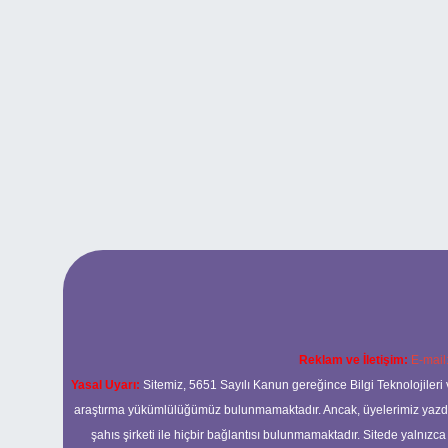
Reklam ve İletişim:
E-mail
Yasal Uyarı:
Sitemiz, 5651 Sayılı Kanun gereğince Bilgi Teknolojileri 
araştırma yükümlülüğümüz bulunmamaktadır. Ancak, üyelerimiz yazdıkla
şahıs şirketi ile hiçbir bağlantısı bulunmamaktadır. Sitede yalnızc