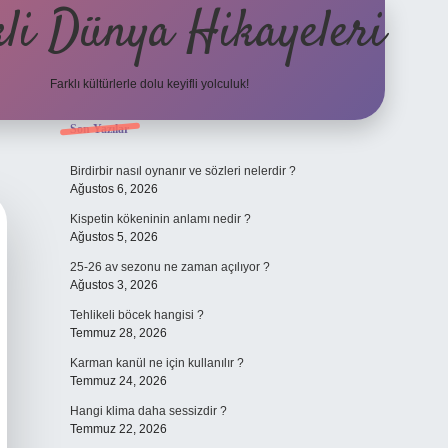
li Dünya Hikayeleri
Farklı kültürlerle dolu keyifli yolculuk!
Sidebar
Son Yazılar
ilbet mobil giriş
betexpergiris.casino
betex
Birdirbir nasıl oynanır ve sözleri nelerdir ?
Ağustos 6, 2026
Kispetin kökeninin anlamı nedir ?
Ağustos 5, 2026
25-26 av sezonu ne zaman açılıyor ?
Ağustos 3, 2026
Tehlikeli böcek hangisi ?
Temmuz 28, 2026
Karman kanül ne için kullanılır ?
Temmuz 24, 2026
Hangi klima daha sessizdir ?
Temmuz 22, 2026