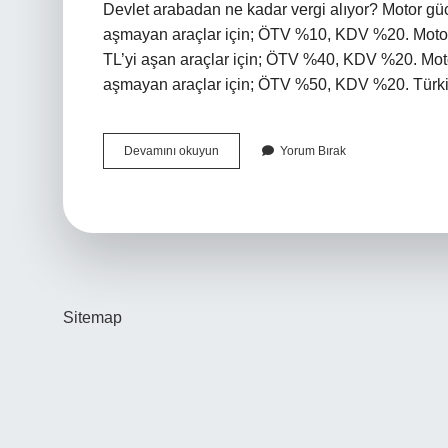
Devlet arabadan ne kadar vergi alıyor? Motor gü
aşmayan araçlar için; ÖTV %10, KDV %20. Motor
TL’yi aşan araçlar için; ÖTV %40, KDV %20. Moto
aşmayan araçlar için; ÖTV %50, KDV %20. Tür
Devlet
Devamını okuyun
Yorum Bırak
Bir
Arabadan
Ne
Kadar
Vergi
Alıyor
Sitemap