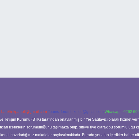
:
backlinkpaneli@gmail.com
Teams:
forumhizmeti@gmail.com
Whatsapp: 0262 606
ve İletişim Kurumu (BTK) tarafından onaylanmış bir Yer Sağlayıcı olarak hizmet verm
rı içeriklerin sorumluluğunu taşımakta olup, siteye üye olarak bu sorumluluğu kabul
a kendi hazırladığımız makaleler paylaşılmaktadır. Burada yer alan içerikler haber 