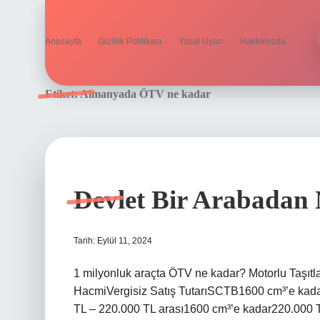
Anasayfa
Gizlilik Politikası
Yasal Uyarı
Hakkımızda
Etiket:
Almanyada ÖTV ne kadar
Devlet Bir Arabadan 
Tarih: Eylül 11, 2024
1 milyonluk araçta ÖTV ne kadar? Motorlu Taşıt
HacmiVergisiz Satış TutarıSCTB1600 cm³’e ka
TL – 220.000 TL arası1600 cm³’e kadar220.000 T