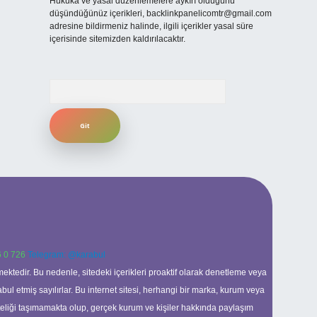
Hukuka ve yasal düzenlemelere aykırı olduğunu
düşündüğünüz içerikleri,
backlinkpanelicomtr@gmail.com
adresine bildirmeniz halinde, ilgili içerikler yasal süre
içerisinde sitemizden kaldırılacaktır.
Arama
 0 726
Telegram: @karabul
ektedir. Bu nedenle, sitedeki içerikleri proaktif olarak denetleme veya
 etmiş sayılırlar. Bu internet sitesi, herhangi bir marka, kurum veya
niteliği taşımamakta olup, gerçek kurum ve kişiler hakkında paylaşım