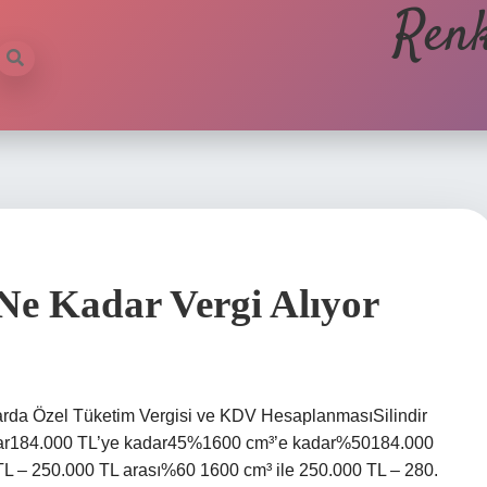
Renk
Ne Kadar Vergi Alıyor
larda Özel Tüketim Vergisi ve KDV HesaplanmasıSilindir
dar184.000 TL’ye kadar45%1600 cm³’e kadar%50184.000
L – 250.000 TL arası%60 1600 cm³ ile 250.000 TL – 280.