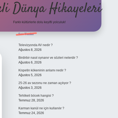
li Dünya Hikayeleri
Farklı kültürlerle dolu keyifli yolculuk!
Sidebar
Son Yazılar
ilbet mobil giriş
betexpergiris.casino
betex
Televizyonda AV nedir ?
Ağustos 8, 2026
Birdirbir nasıl oynanır ve sözleri nelerdir ?
Ağustos 6, 2026
Kispetin kökeninin anlamı nedir ?
Ağustos 5, 2026
25-26 av sezonu ne zaman açılıyor ?
Ağustos 3, 2026
Tehlikeli böcek hangisi ?
Temmuz 28, 2026
Karman kanül ne için kullanılır ?
Temmuz 24, 2026