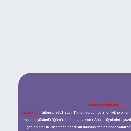
Reklam ve İletişim:
E-mail
Yasal Uyarı:
Sitemiz, 5651 Sayılı Kanun gereğince Bilgi Teknolojileri 
araştırma yükümlülüğümüz bulunmamaktadır. Ancak, üyelerimiz yazdıkla
şahıs şirketi ile hiçbir bağlantısı bulunmamaktadır. Sitede yalnızc