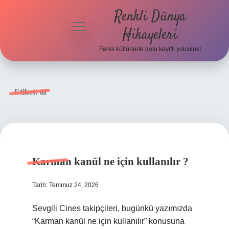
Renkli Dünya
menüyü
Hikayeleri
aç
Farklı kültürlerle dolu keyifli yolculuk!
Anasayfa
Gizlilik
Etiket:
al
Politikası
Yasal Uyarı
Hakkımızda
Karman kanül ne için kullanılır ?
Tarih: Temmuz 24, 2026
Sevgili Cines takipçileri, bugünkü yazımızda
“Karman kanül ne için kullanılır” konusuna