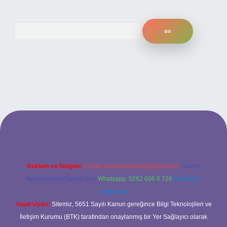
Arama
xper güncel giriş
Reklam ve İletişim:
E-mail:
backlinkpaneli@gmail.com
Teams:
forumhizmeti@gmail.com
Whatsapp: 0262 606 0 726
Telegram:
@karabul
Yasal Uyarı:
Sitemiz, 5651 Sayılı Kanun gereğince Bilgi Teknolojileri ve
İletişim Kurumu (BTK) tarafından onaylanmış bir Yer Sağlayıcı olarak