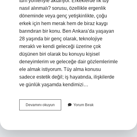
tüm yönleriyle aktarıyor. Erkeklerde ilk tüy
nasıl alınmalı? sorusu, özellikle ergenlik
döneminde veya genç yetişkinlikte, çoğu
erkek için hem merak hem de biraz kaygı
barındıran bir konu. Ben Ankara’da yaşayan
28 yaşında bir genç olarak, teknolojiye
meraklı ve kendi geleceği üzerine çok
düşünen biri olarak bu konuyu kişisel
deneyimlerim ve geleceğe dair gözlemlerimle
ele almak istiyorum. Tüy alma konusu
sadece estetik değil; iş hayatında, ilişkilerde
ve günlük yaşamda kendimizi…
Erkeklerde
Devamını okuyun
Yorum Bırak
ilk
tüy
nasıl
alınmalı
?