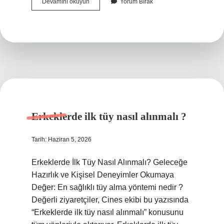
Karman
Devamını okuyun
Yorum Bırak
kanül
ne
için
kullanılır
?
Erkeklerde ilk tüy nasıl alınmalı ?
Tarih: Haziran 5, 2026
Erkeklerde İlk Tüy Nasıl Alınmalı? Geleceğe
Hazırlık ve Kişisel Deneyimler Okumaya
Değer: En sağlıklı tüy alma yöntemi nedir ?
Değerli ziyaretçiler, Cines ekibi bu yazısında
“Erkeklerde ilk tüy nasıl alınmalı” konusunu