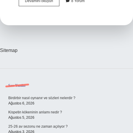
Ense
Devamını okuyun
8 Yorum
Kalın
Olunca
Ne
Olur
Sitemap
Sidebar
Son Yazılar
Birdirbir nasıl oynanır ve sözleri nelerdir ?
Ağustos 6, 2026
Kispetin kökeninin anlamı nedir ?
Ağustos 5, 2026
25-26 av sezonu ne zaman açılıyor ?
Ağustos 3, 2026