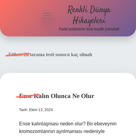
Renkli Dünya
menüyü
Hikayeleri
aç
Farklı kültürlerle dolu keyifli yolculuk!
Anasayfa
Gizlilik
Etiket:
2li tarama testi sonucu kaç olmalı
Politikası
Yasal Uyarı
Hakkımızda
Ense Kalın Olunca Ne Olur
Tarih: Ekim 13, 2024
Ense kalınlaşması neden olur? Bir ebeveynin
kromozomlarının ayrılmaması nedeniyle