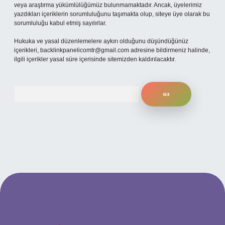
veya araştırma yükümlülüğümüz bulunmamaktadır. Ancak, üyelerimiz
yazdıkları içeriklerin sorumluluğunu taşımakta olup, siteye üye olarak bu
sorumluluğu kabul etmiş sayılırlar.
Hukuka ve yasal düzenlemelere aykırı olduğunu düşündüğünüz
içerikleri,
backlinkpanelicomtr@gmail.com
adresine bildirmeniz halinde,
ilgili içerikler yasal süre içerisinde sitemizden kaldırılacaktır.
Arama
iş
betexpergiris.casino
betexper güncel giriş