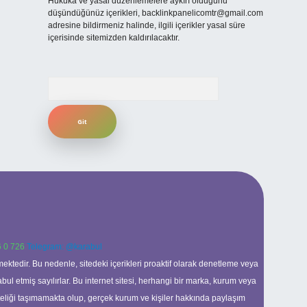
Hukuka ve yasal düzenlemelere aykırı olduğunu
düşündüğünüz içerikleri,
backlinkpanelicomtr@gmail.com
adresine bildirmeniz halinde, ilgili içerikler yasal süre
içerisinde sitemizden kaldırılacaktır.
Arama
 0 726
Telegram: @karabul
ektedir. Bu nedenle, sitedeki içerikleri proaktif olarak denetleme veya
 etmiş sayılırlar. Bu internet sitesi, herhangi bir marka, kurum veya
niteliği taşımamakta olup, gerçek kurum ve kişiler hakkında paylaşım