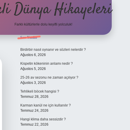
li Dünya Hikayeleri
Farklı kültürlerle dolu keyifli yolculuk!
Sidebar
Son Yazılar
ilbet mobil giriş
betexpergiris.casino
betexp
Birdirbir nasıl oynanır ve sözleri nelerdir ?
Ağustos 6, 2026
Kispetin kökeninin anlamı nedir ?
Ağustos 5, 2026
25-26 av sezonu ne zaman açılıyor ?
Ağustos 3, 2026
Tehlikeli böcek hangisi ?
Temmuz 28, 2026
Karman kanül ne için kullanılır ?
Temmuz 24, 2026
Hangi klima daha sessizdir ?
Temmuz 22, 2026