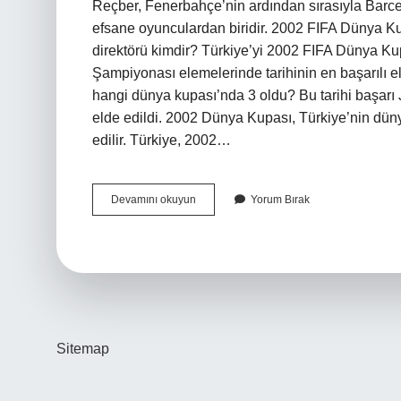
Reçber, Fenerbahçe’nin ardından sırasıyla Barce
efsane oyunculardan biridir. 2002 FIFA Dünya Kupa
direktörü kimdir? Türkiye’yi 2002 FIFA Dünya K
Şampiyonası elemelerinde tarihinin en başarılı
hangi dünya kupası’nda 3 oldu? Bu tarihi başarı
elde edildi. 2002 Dünya Kupası, Türkiye’nin dün
edilir. Türkiye, 2002…
2002
Devamını okuyun
Yorum Bırak
Dünya
Kupasında
3
Olan
Milli
Takımın
Kalecisi
Kimdir
Sitemap