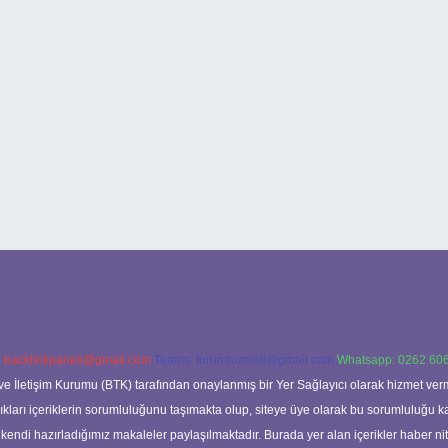
:
backlinkpaneli@gmail.com
Teams:
forumhizmeti@gmail.com
Whatsapp: 0262 606
ve İletişim Kurumu (BTK) tarafından onaylanmış bir Yer Sağlayıcı olarak hizmet verm
rı içeriklerin sorumluluğunu taşımakta olup, siteye üye olarak bu sorumluluğu kabul
a kendi hazırladığımız makaleler paylaşılmaktadır. Burada yer alan içerikler haber 